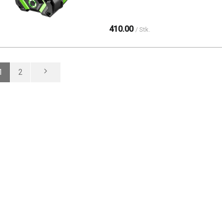
410.00
/ Stk.
1
2