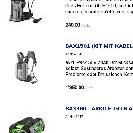
Gurt /Hüftgurt (AFH1500) und Ad
unsere gesamte Palette von trag
240.00
/ Stk.
BAX1501 (KIT MIT KAB
ArtNr 43942
Akku Pack 56V 28Ah Der Rucksack
selbst. Gesünderes Arbeiten oh
Probleme oder Emissionen. Kompat
1’850.00
/ Stk.
BA3360T AKKU E-GO 6 
ArtNr 43947