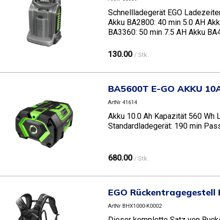
Schnellladegerät EGO Ladezeite
Akku BA2800: 40 min 5.0 AH Akk
BA3360: 50 min 7.5 AH Akku BA
130.00
/ Stk.
BA5600T E-GO AKKU 10
ArtNr 41614
Akku 10.0 Ah Kapazität 560 Wh L
Standardladegerät: 190 min Pas
680.00
/ Stk.
EGO Rückentragegestell
ArtNr BHX1000-K0002
Dieser komplette Satz von Rucks