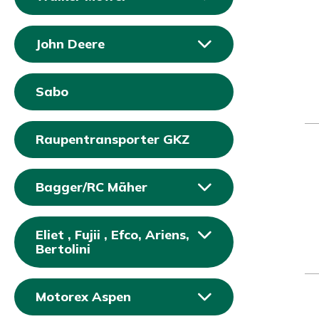
John Deere
Sabo
Raupentransporter GKZ
Bagger/RC Mäher
Eliet , Fujii , Efco, Ariens,
Bertolini
Motorex Aspen