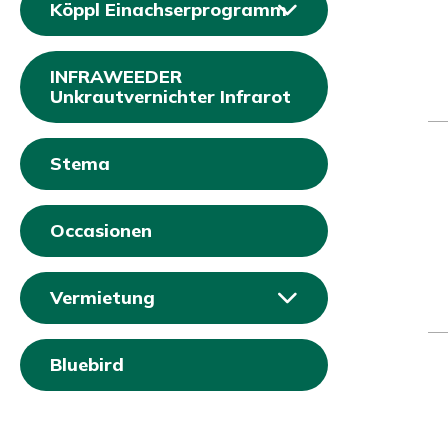
Köppl Einachserprogramm
INFRAWEEDER
Unkrautvernichter Infrarot
Stema
Occasionen
Vermietung
Bluebird