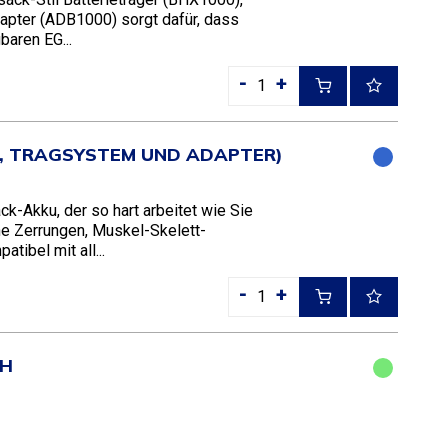
apter (ADB1000) sorgt dafür, dass
baren EG...
-
+
EL, TRAGSYSTEM UND ADAPTER)
-Akku, der so hart arbeitet wie Sie
ne Zerrungen, Muskel-Skelett-
ibel mit all...
-
+
AH