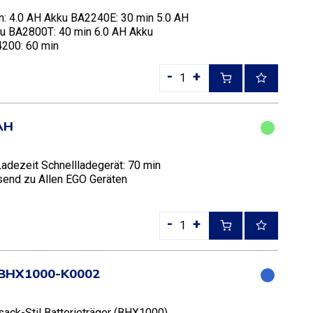
n: 4.0 AH Akku BA2240E: 30 min 5.0 AH
u BA2800T: 40 min 6.0 AH Akku
4200: 60 min
-
+
AH
adezeit Schnellladegerät: 70 min
send zu Allen EGO Geräten
-
+
 BHX1000-K0002
ack-Stil Batterieträger (BHX1000),