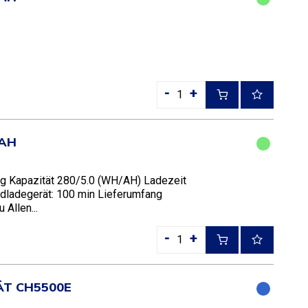
-
+
0AH
kg Kapazität 280/5.0 (WH/AH) Ladezeit
rdladegerät: 100 min Lieferumfang
Allen...
-
+
ÄT CH5500E