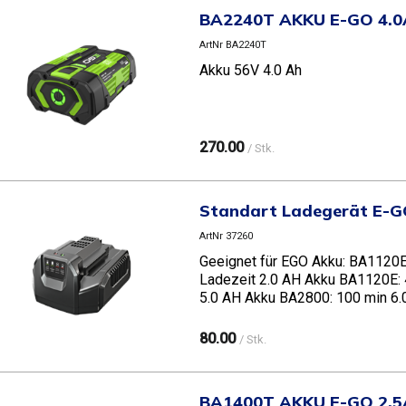
BA2240T AKKU E-GO 4.
ArtNr BA2240T
Akku 56V 4.0 Ah
270.00
/ Stk.
Standart Ladegerät E-
ArtNr 37260
Geeignet für EGO Akku: BA112
Ladezeit 2.0 AH Akku BA1120E: 
5.0 AH Akku BA2800: 100 min 6.
80.00
/ Stk.
BA1400T AKKU E-GO 2.