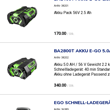
ArtNr 38201
Akku Pack 56V 2.5 Ah
170.00
/ Stk.
BA2800T AKKU E-GO 5.
ArtNr 38202
Akku 5.0 AH / 56 V Gewicht 2.2 
Schnellladegerät: 40 min Standa
Akku ohne Ladegerät Passend zu 
340.00
/ Stk.
EGO SCHNELL-LADEGER
ArtNr 36389