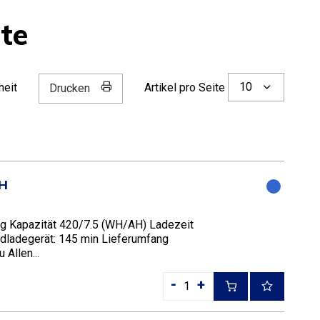
te
10
heit
Artikel pro Seite
Drucken
AH
kg Kapazität 420/7.5 (WH/AH) Ladezeit
rdladegerät: 145 min Lieferumfang
Allen...
-
+