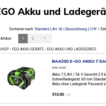
EGO Akku und Ladegerä
Sortieren nach:
Standard
|
Art. Nr
|
Bezeichnung
|
CHF
/ Ein
 Artikel
1
2
SHOP
›
EGO AKKU GERÄTE
›
EGO AKKU UND LADEGERÄTE
BA4200 E-GO AKKU 7.5
ArtNr 36505
Akku 7.5 AH / 56 V Gewicht 2.9 
Schnellladegerät: 60 min Standa
Akku ohne Ladegerät Passend zu 
510.00
/ Stk.