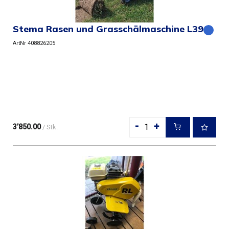
Stema Rasen und Grasschälmaschine L390
ArtNr 408826205
-
+
3’850.00
/ Stk.