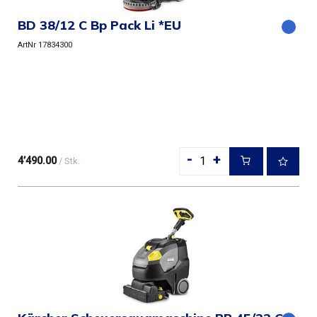
BD 38/12 C Bp Pack Li *EU
ArtNr 17834300
-
+
4’490.00
/ Stk.