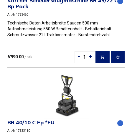
Kärcher Scheuersaugmaschine BR 45/22 C
Bp Pack
ArtNr 1783460
Technische Daten Arbeitsbreite Saugen 500 mm
Aufnahmeleistung 550 W Behälterinhalt - Behälterinhalt
Schmutzwasser 22 l Traktionsmotor - Bürstendrehzahl
750-1050 U/min Sch...
-
+
6’990.00
/ Stk.
BR 40/10 C Ep *EU
ArtNr 17833110