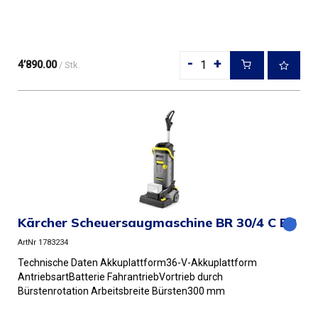
-
+
4’890.00
/ Stk.
Kärcher Scheuersaugmaschine BR 30/4 C BP
ArtNr 1783234
Technische Daten Akkuplattform36-V-Akkuplattform
AntriebsartBatterie FahrantriebVortrieb durch
Bürstenrotation Arbeitsbreite Bürsten300 mm
Arbeitsbreite Saugen300 mm Tank...