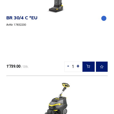
BR 30/4 C *EU
ArtNr 17832200
-
+
1’739.00
/ Stk.