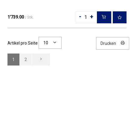
-
+
1’739.00
/ Stk.
10
Artikel pro Seite
Drucken
1
2