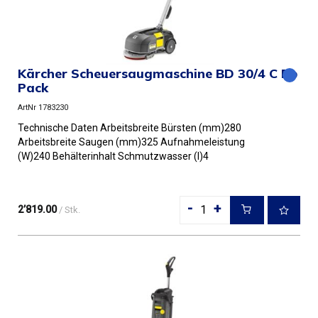
Kärcher Scheuersaugmaschine BD 30/4 C Bp
Pack
ArtNr 1783230
Technische Daten Arbeitsbreite Bürsten (mm)280
Arbeitsbreite Saugen (mm)325 Aufnahmeleistung
(W)240 Behälterinhalt Schmutzwasser (l)4
Traktionsmotor- Behälterinhalt- Bürs...
-
+
2’819.00
/ Stk.