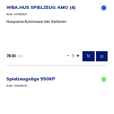
WBA.HUS SPIELZEUG AMO (4)
ArtNr 597809601
Husqvarna Automower Inkl. Batterien
-
+
78.00
/ Stk.
Spielzeugsäge 550XP
ArtNr 599608701