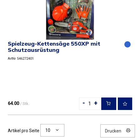
Spielzeug-Kettensäge 550XP mit
Schutzausrüstung
ArtNr 546272401
-
+
64.00
/ Stk.
10
Artikel pro Seite
Drucken