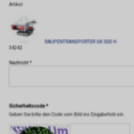
Artikel:
RAUPENTRANSPORTER GK 500 H
34242
Nachricht *
Sicherheitscode *
Geben Sie bitte den Code vom Bild ins Eingabefeld ein.