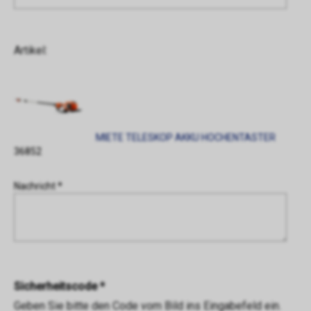
Artikel:
MIETE TELESKOP AKKU HOCHENTASTER
36852
Nachricht *
Sicherheitscode *
Geben Sie bitte den Code vom Bild ins Eingabefeld ein.