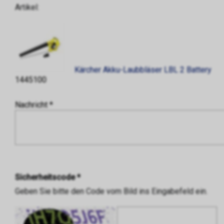
Artikel:
Kärcher Akku-Laubbläser LBL 2 Battery
1445100
Nachricht *
Sicherheitscode *
Geben Sie bitte den Code vom Bild ins Eingabefeld ein.