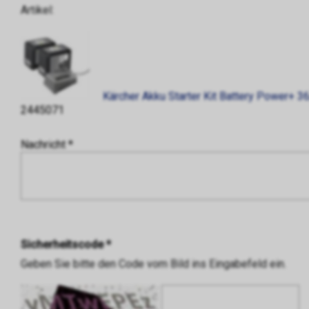
Artikel:
Kärcher Akku Starter Kit Battery Power+ 3
2445071
Nachricht *
Sicherheitscode *
Geben Sie bitte den Code vom Bild ins Eingabefeld ein.