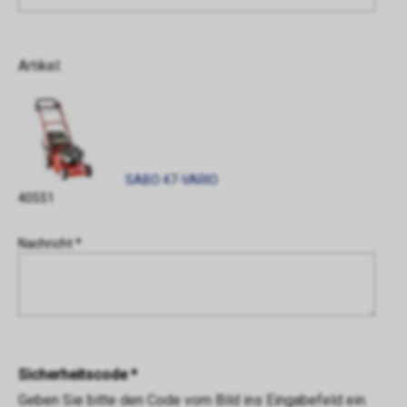
Artikel:
SABO 47-VARIO
40551
Nachricht *
Sicherheitscode *
Geben Sie bitte den Code vom Bild ins Eingabefeld ein.