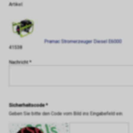
Artikel:
Pramac Stromerzeuger Diesel E6000
41538
Nachricht *
Sicherheitscode *
Geben Sie bitte den Code vom Bild ins Eingabefeld ein.