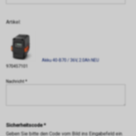
Artikel:
Akku 40-B70 / 36V, 2.0Ah NEU
970457101
Nachricht *
Sicherheitscode *
Geben Sie bitte den Code vom Bild ins Eingabefeld ein.