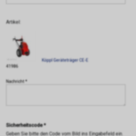
Artikel:
Köppl Geräteträger CE-E
41986
Nachricht *
Sicherheitscode *
Geben Sie bitte den Code vom Bild ins Eingabefeld ein.