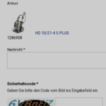
Artikel:
HD 10/21-4 S PLUS
1286958
Nachricht *
Sicherheitscode *
Geben Sie bitte den Code vom Bild ins Eingabefeld ein.