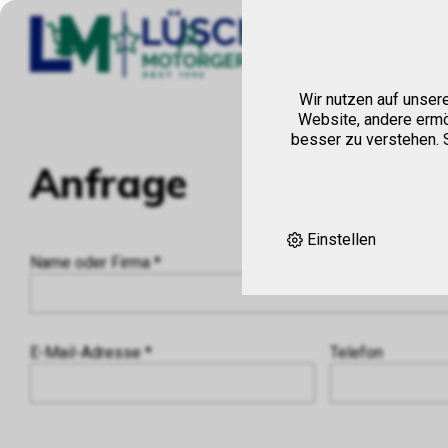
Hom
Wir nutzen auf unser
Website, andere ermö
besser zu verstehen. S
Anfrage
Einstellen
Name oder Firma *
E-Mail-Adresse *
Telefon