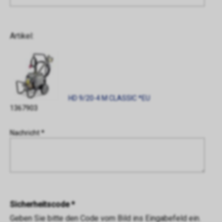
Artikel:
HD 9/20-4 M CLASSIC *EU
1367903
Nachricht *
Sicherheitscode *
Geben Sie bitte den Code vom Bild ins Eingabefeld ein.