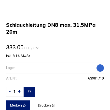
Schlauchleitung DN8 max. 31,5MPa
20m
333.00
CHF
/ Stk.
inkl. 8.1% MwSt.
Lager:
Art. Nr:
63901710
-
+
Merken
Drucken