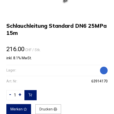
Schlauchleitung Standard DN6 25MPa
15m
216.00
CHF
/ Stk.
inkl. 8.1% MwSt.
Lager:
Art. Nr:
63914170
-
+
Merken
Drucken