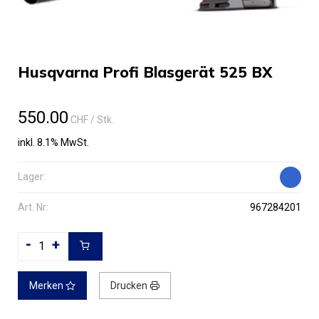
Husqvarna Profi Blasgerät 525 BX
550.00
CHF
/ Stk.
inkl. 8.1% MwSt.
Lager:
Art. Nr:
967284201
-
+
Merken
Drucken