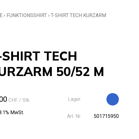
E
›
FUNKTIONSSHIRT
›
T-SHIRT TECH KURZARM
-SHIRT TECH
URZARM 50/52 M
00
Lager:
CHF
/ Stk.
 8.1% MwSt.
Art. Nr:
501715950