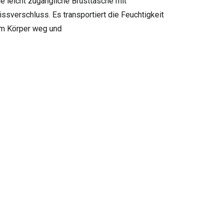
ne leicht zugängliche Brusttasche mit
issverschluss. Es transportiert die Feuchtigkeit
m Körper weg und