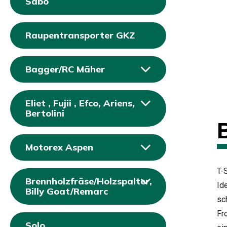
Sabo
Raupentransporter GKZ
Bagger/RC Mäher
Eliet , Fujii , Efco, Ariens,
Bertolini
Motorex Aspen
T-
Brennholzfräse/Holzspalter,
Id
Billy Goat/Remarc
sc
Fr
Solo