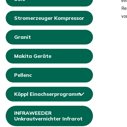
ei
Re
vo
Stromerzeuger Kompressor
Granit
Makita Geräte
Pellenc
Köppl Einachserprogramm
INFRAWEEDER
Unkrautvernichter Infrarot