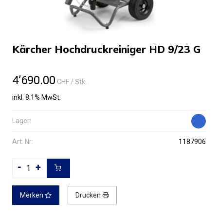
Kärcher Hochdruckreiniger HD 9/23 G
4’690.00
CHF
/ Stk.
inkl. 8.1% MwSt.
Lager:
Art. Nr:
1187906
-
+
Merken
Drucken