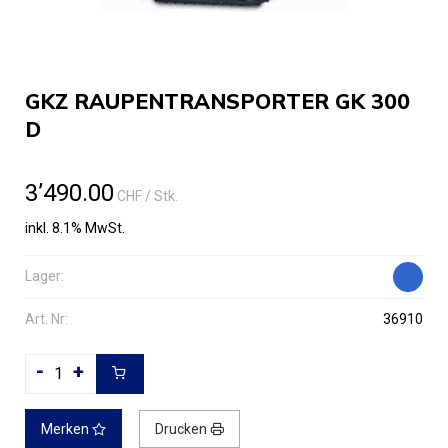
GKZ RAUPENTRANSPORTER GK 300
D
3’490.00
CHF
/ Stk.
inkl. 8.1% MwSt.
Lager:
Art. Nr:
36910
-
+
Merken
Drucken