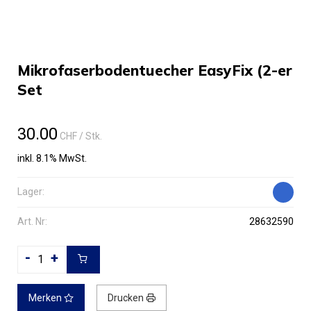
Mikrofaserbodentuecher EasyFix (2-er
Set
30.00
CHF
/ Stk.
inkl. 8.1% MwSt.
Lager:
Art. Nr:
28632590
-
+
Merken
Drucken