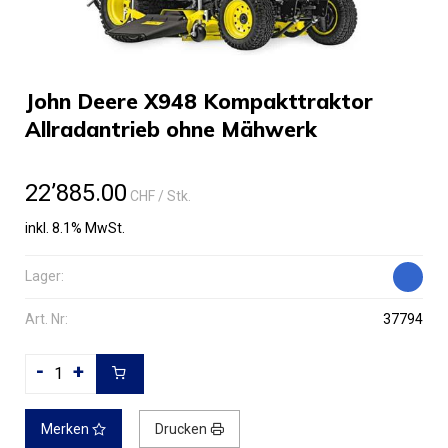
John Deere X948 Kompakttraktor
Allradantrieb ohne Mähwerk
22’885.00
CHF
/ Stk.
inkl. 8.1% MwSt.
Lager:
Art. Nr:
37794
-
+
Merken
Drucken