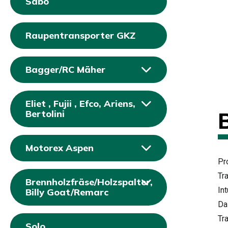
Sabo
Raupentransporter GKZ
Bagger/RC Mäher
Eliet , Fujii , Efco, Ariens,
Bertolini
Motorex Aspen
Pr
Tr
Brennholzfräse/Holzspalter,
In
Billy Goat/Remarc
Da
Tr
Solo