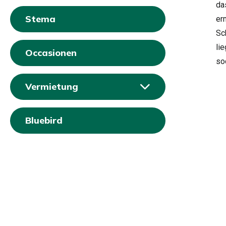
da
Stema
er
Sc
li
Occasionen
so
Vermietung
Bluebird