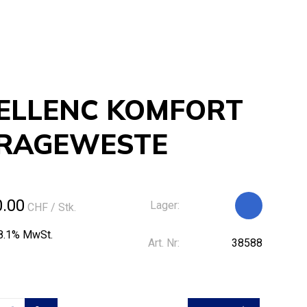
ELLENC KOMFORT
RAGEWESTE
0.00
Lager:
CHF
/ Stk.
 8.1% MwSt.
Art. Nr:
38588