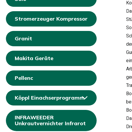
Ko
Da
Stromerzeuger Kompressor
St
So
Sc
Granit
de
Gur
Makita Geräte
ei
Ar
ge
Pellenc
Tr
Bo
Köppl Einachserprogramm
be
Bo
INFRAWEEDER
Da
Unkrautvernichter Infrarot
Dr