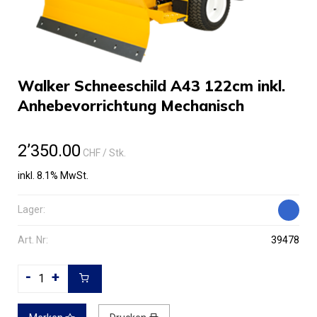
Walker Schneeschild A43 122cm inkl.
Anhebevorrichtung Mechanisch
2’350.00
CHF
/ Stk.
inkl. 8.1% MwSt.
Lager:
Art. Nr:
39478
-
+