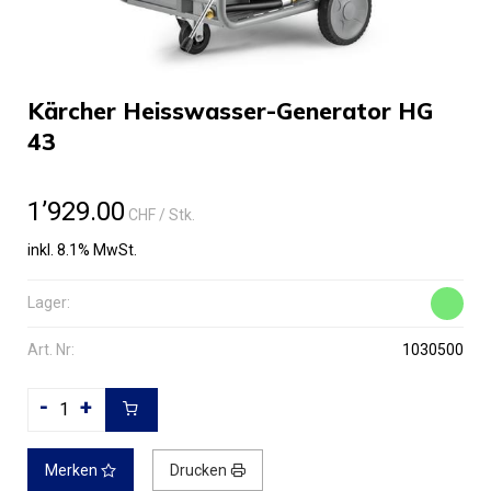
Kärcher Heisswasser-Generator HG
43
1’929.00
CHF
/ Stk.
inkl. 8.1% MwSt.
Lager:
Art. Nr:
1030500
-
+
Merken
Drucken