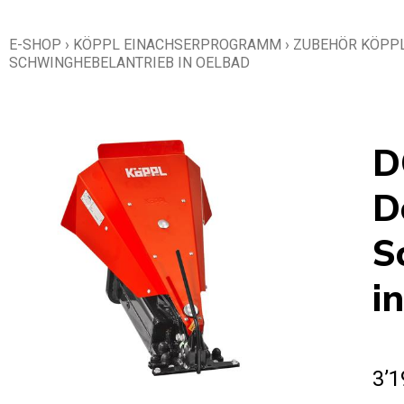
E-SHOP
›
KÖPPL EINACHSERPROGRAMM
›
ZUBEHÖR KÖPP
SCHWINGHEBELANTRIEB IN OELBAD
D
D
S
i
3’1