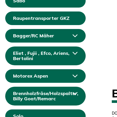
Sabo
Raupentransporter GKZ
Bagger/RC Mäher
Eliet , Fujii , Efco, Ariens,
Bertolini
Motorex Aspen
Brennholzfräse/Holzspalter,
Billy Goat/Remarc
DO
Solo