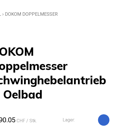
L
›
DOKOM DOPPELMESSER
OKOM
oppelmesser
chwinghebelantrieb
n Oelbad
90.05
Lager:
CHF
/ Stk.