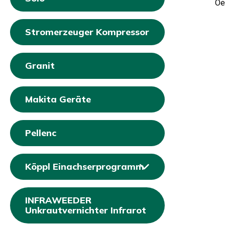
Oe
Stromerzeuger Kompressor
Granit
Makita Geräte
Pellenc
Köppl Einachserprogramm
INFRAWEEDER
Unkrautvernichter Infrarot