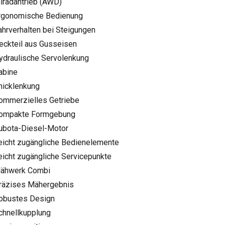
Allradantrieb (AWD)
Ergonomische Bedienung
Fahrverhalten bei Steigungen
Heckteil aus Gusseisen
Hydraulische Servolenkung
Kabine
Knicklenkung
Kommerzielles Getriebe
Kompakte Formgebung
Kubota-Diesel-Motor
Leicht zugängliche Bedienelemente
Leicht zugängliche Servicepunkte
Mähwerk Combi
Präzises Mähergebnis
Robustes Design
Schnellkupplung