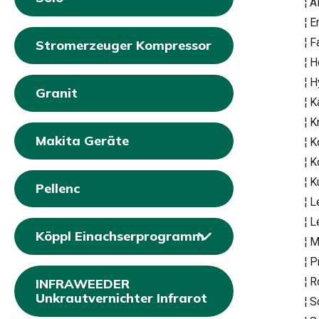
¦ 
¦ 
¦ 
Stromerzeuger Kompressor
¦ 
¦ 
Granit
¦ 
¦ 
Makita Geräte
¦ 
¦ 
¦ 
Pellenc
¦ 
¦ 
Köppl Einachserprogramm
¦ 
¦ 
¦ 
INFRAWEEDER
Unkrautvernichter Infrarot
¦ 