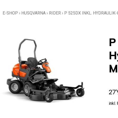
E-SHOP
›
HUSQVARNA
›
RIDER
›
P 525DX INKL. HYDRAULIK
P
H
M
27’
inkl.