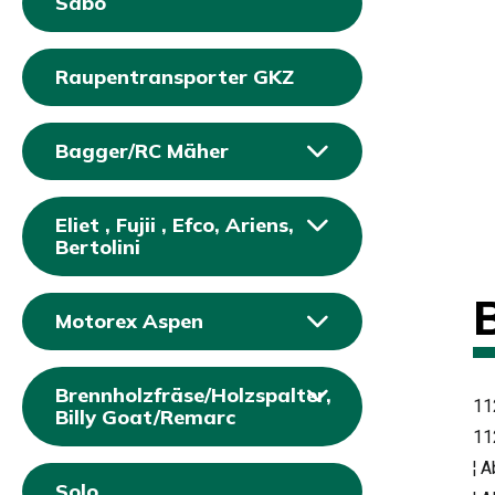
Sabo
Raupentransporter GKZ
Bagger/RC Mäher
Eliet , Fujii , Efco, Ariens,
Bertolini
Motorex Aspen
Brennholzfräse/Holzspalter,
11
Billy Goat/Remarc
11
¦ 
Solo