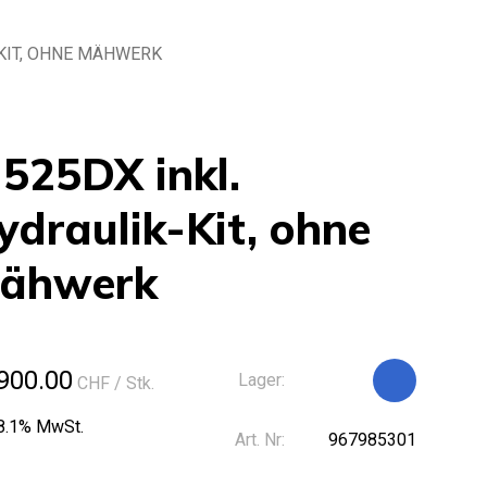
-KIT, OHNE MÄHWERK
 525DX inkl.
ydraulik-Kit, ohne
ähwerk
900.00
Lager:
CHF
/ Stk.
 8.1% MwSt.
Art. Nr:
967985301