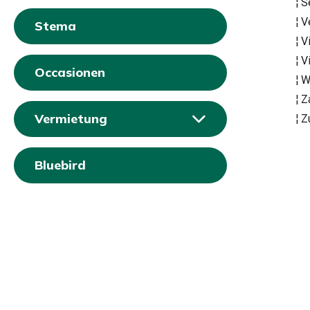
¦ 
¦ 
Stema
¦ 
¦ 
Occasionen
¦ 
¦ 
Vermietung
¦ 
Bluebird