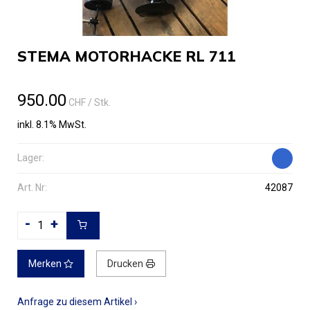
STEMA MOTORHACKE RL 711
950.00
CHF
/ Stk.
inkl. 8.1% MwSt.
Lager:
Art. Nr:
42087
-
+
Merken
Drucken
Anfrage zu diesem Artikel ›