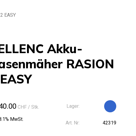
2 EASY
ELLENC Akku-
asenmäher RASION
 EASY
40.00
Lager:
CHF
/ Stk.
 8.1% MwSt.
Art. Nr:
42319