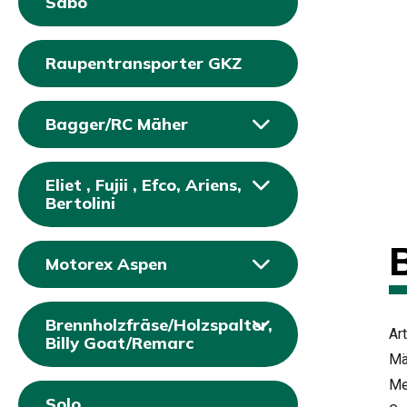
Sabo
Raupentransporter GKZ
Bagger/RC Mäher
Eliet , Fujii , Efco, Ariens,
Bertolini
Motorex Aspen
Brennholzfräse/Holzspalter,
Ar
Billy Goat/Remarc
Mä
Me
Solo