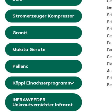
Ge
km
Sc
Stromerzeuger Kompressor
Sc
Sc
Granit
Ge
Fe
Makita Geräte
Fa
Ge
Fl
Pellenc
Au
Sc
Köppl Einachserprogramm
Be
INFRAWEEDER
Unkrautvernichter Infrarot