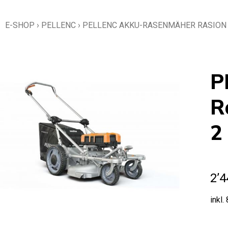
E-SHOP
›
PELLENC
›
PELLENC AKKU-RASENMÄHER RASION 
P
R
2
2’4
inkl.