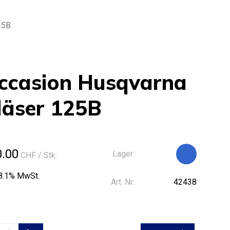
25B
ccasion Husqvarna
läser 125B
0.00
Lager:
CHF
/ Stk.
 8.1% MwSt.
Art. Nr:
42438