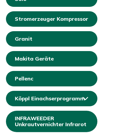
Stromerzeuger Kompressor
Granit
Makita Geräte
Pellenc
Köppl Einachserprogramm
INFRAWEEDER
Unkrautvernichter Infrarot