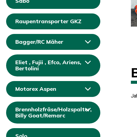
Sabo
Raupentransporter GKZ
Bagger/RC Mäher
Eliet , Fujii , Efco, Ariens,
Bertolini
Motorex Aspen
Ja
Brennholzfräse/Holzspalter,
Billy Goat/Remarc
Solo