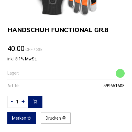
HANDSCHUH FUNCTIONAL GR.8
40.00
CHF
/ Stk.
inkl. 8.1% MwSt.
Lager:
Art. Nr:
599651608
-
+
Merken
Drucken