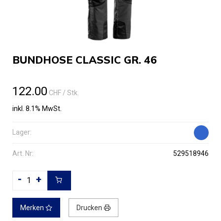
BUNDHOSE CLASSIC GR. 46
122.00
CHF
/ Stk.
inkl. 8.1% MwSt.
Lager:
Art. Nr:
529518946
-
+
Merken
Drucken