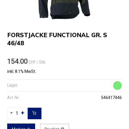
FORSTJACKE FUNCTIONAL GR. S
46/48
154.00
CHF
/ Stk.
inkl. 8.1% MwSt.
Lager:
Art. Nr:
546417446
-
+