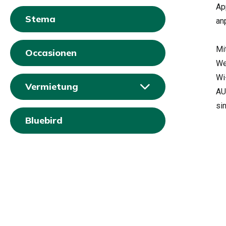
Ap
Stema
an
Mi
Occasionen
We
Wi
Vermietung
AU
sin
Bluebird