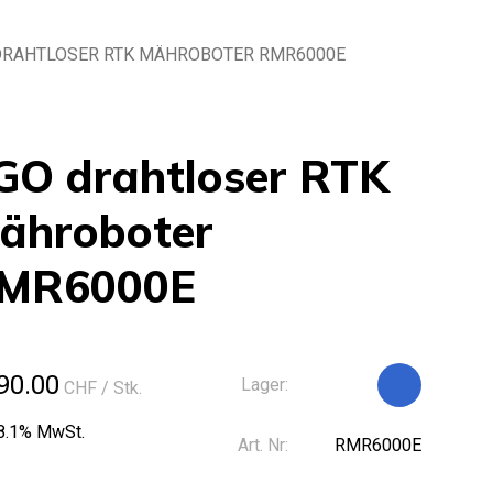
DRAHTLOSER RTK MÄHROBOTER RMR6000E
GO drahtloser RTK
ähroboter
MR6000E
90.00
Lager:
CHF
/ Stk.
 8.1% MwSt.
Art. Nr:
RMR6000E