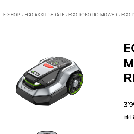
E-SHOP
›
EGO AKKU GERÄTE
›
EGO ROBOTIC-MOWER
›
EGO 
E
M
R
3’9
inkl.