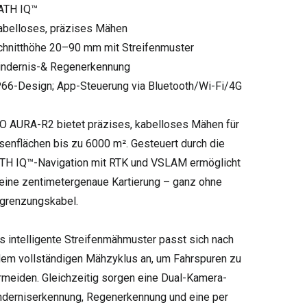
ATH IQ™
abelloses, präzises Mähen
chnitthöhe 20–90 mm mit Streifenmuster
indernis-& Regenerkennung
P66-Design; App-Steuerung via Bluetooth/Wi-Fi/4G
O AURA-R2 bietet präzises, kabelloses Mähen für
senflächen bis zu 6000 m². Gesteuert durch die
TH IQ™-Navigation mit RTK und VSLAM ermöglicht
 eine zentimetergenaue Kartierung – ganz ohne
grenzungskabel.
s intelligente Streifenmähmuster passt sich nach
dem vollständigen Mähzyklus an, um Fahrspuren zu
rmeiden. Gleichzeitig sorgen eine Dual-Kamera-
nderniserkennung, Regenerkennung und eine per