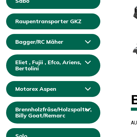
Sabo
Raupentransporter GKZ
Bagger/RC Mäher
Eliet , Fujii , Efco, Ariens,
Bertolini
Motorex Aspen
Brennholzfräse/Holzspalter,
Billy Goat/Remarc
AU
Solo