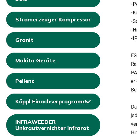
-P
-K
Stromerzeuger Kompressor
-S
-H
-I
Granit
EG
Makita Geräte
Ra
PA
Pellenc
er
Be
Köppl Einachserprogramm
Da
je
INFRAWEEDER
ve
Unkrautvernichter Infrarot
Hi