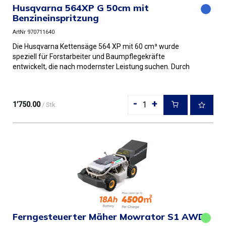
Husqvarna 564XP G 50cm mit
Benzineinspritzung
ArtNr 970711640
Die Husqvarna Kettensäge 564 XP mit 60 cm³ wurde
speziell für Forstarbeiter und Baumpflegekräfte
entwickelt, die nach modernster Leistung suchen. Durch
die Kombination au...
-
+
1’750.00
/ Stk.
Ferngesteuerter Mäher Mowrator S1 AWD