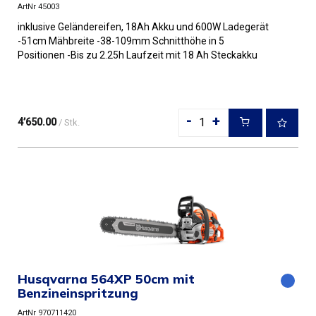
ArtNr 45003
inklusive Geländereifen, 18Ah Akku und 600W Ladegerät
-51cm Mähbreite -38-109mm Schnitthöhe in 5
Positionen -Bis zu 2.25h Laufzeit mit 18 Ah Steckakku
(im Paket dabei) -B...
-
+
4’650.00
/ Stk.
Husqvarna 564XP 50cm mit
Benzineinspritzung
ArtNr 970711420