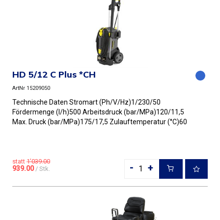
HD 5/12 C Plus *CH
ArtNr 15209050
Technische Daten Stromart (Ph/V/Hz)1/230/50
Fördermenge (l/h)500 Arbeitsdruck (bar/MPa)120/11,5
Max. Druck (bar/MPa)175/17,5 Zulauftemperatur (°C)60
Anschlussleistung (kW...
statt
1’039.00
-
+
939.00
/ Stk.