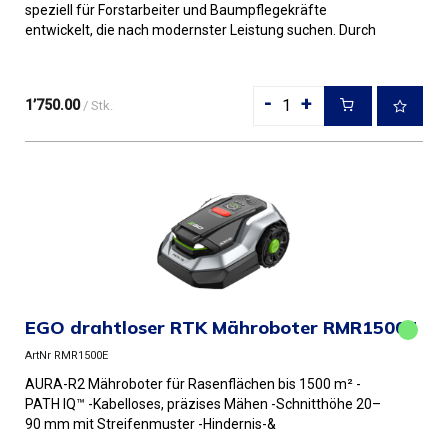
speziell für Forstarbeiter und Baumpflegekräfte
entwickelt, die nach modernster Leistung suchen. Durch
die Kombination au...
-
+
1’750.00
/ Stk.
EGO drahtloser RTK Mähroboter RMR1500E
ArtNr RMR1500E
AURA-R2 Mähroboter für Rasenflächen bis 1500 m² -
PATH IQ™ -Kabelloses, präzises Mähen -Schnitthöhe 20–
90 mm mit Streifenmuster -Hindernis-&
Regenerkennung -IP66-Design; A...