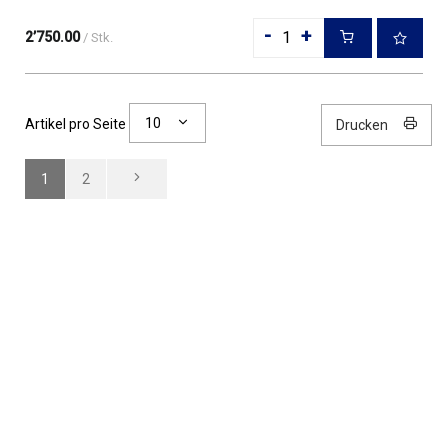
-
+
2’750.00
/ Stk.
10
Artikel pro Seite
Drucken
1
2