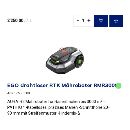
-
+
2’250.00
/ Stk.
EGO drahtloser RTK Mähroboter RMR3000E
ArtNr RMR3000E
AURA-R2 Mähroboter für Rasenflächen bis 3000 m² -
PATH IQ™ -Kabelloses, präzises Mähen -Schnitthöhe 20–
90 mm mit Streifenmuster -Hindernis-&
Regenerkennung -IP66-Design; A...