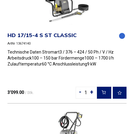
HD 17/15-4 S ST CLASSIC
ArtNr 13674140
Technische Daten Stromart3 / 376 – 424 / 50 Ph / V / Hz
Arbeitsdruck100 – 150 bar Fördermenge1000 – 1700 l/h
Zulauftemperatur60 °C Anschlussleistung9 kW
Düsengröße110 Gew...
-
+
3’099.00
/ Stk.