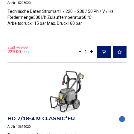
ArtNr 15208020
Technische Daten Stromart1 / 220 – 230 / 50 Ph / V / Hz
Fördermenge500 l/h Zulauftemperatur60 °C
Arbeitsdruck115 bar Max. Druck160 bar
Anschlusskabel5 m Düsengröße034 Was...
statt
799.00
-
+
729.00
/ Stk.
HD 7/18-4 M CLASSIC*EU
ArtNr 13679020