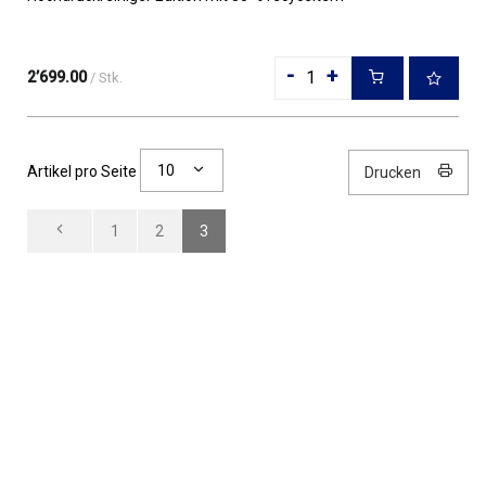
Kunststoff¹? un...
-
+
2’699.00
/ Stk.
10
Artikel pro Seite
Drucken
1
2
3