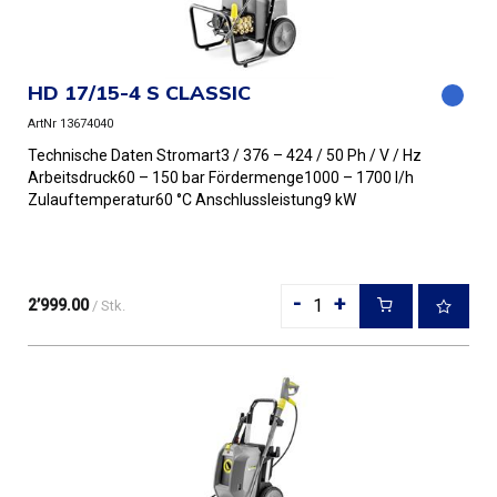
HD 17/15-4 S CLASSIC
ArtNr 13674040
Technische Daten Stromart3 / 376 – 424 / 50 Ph / V / Hz
Arbeitsdruck60 – 150 bar Fördermenge1000 – 1700 l/h
Zulauftemperatur60 °C Anschlussleistung9 kW
Düsengröße Gewicht...
-
+
2’999.00
/ Stk.