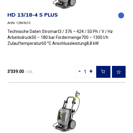
HD 13/18-4 S PLUS
ArtNr 12869610
Technische Daten Stromart3 / 376 – 424 / 50 Ph / V / Hz
Arbeitsdruck50 – 180 bar Fördermenge700 – 1300 l/h
Zulauftemperatur60 °C Anschlussleistung8,8 kW
Düsengröße075 Gew...
-
+
3’339.00
/ Stk.