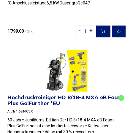
°C Anschlussleistung6,5 kW Düsengröße047
Farbeanthrazit Gewich...
-
+
1’799.00
/ Stk.
Hochdruckreiniger HD 8/18-4 MXA eB Foam
Plus Go!Further *EU
ArtNr 1.524-978.0
60 Jahre Jubiläums-Edition Der HD 8/18-4 MXA eB Foam
Plus Go!Further ist eine limitierte schwarze Kaltwasser-
Hochdruckreiniger Edition mit 30 % recyceltem