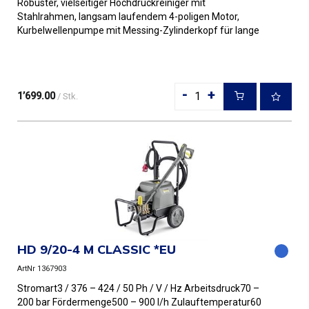
Robuster, vielseitiger Hochdruckreiniger mit
Stahlrahmen, langsam laufendem 4-poligen Motor,
Kurbelwellenpumpe mit Messing-Zylinderkopf für lange
Standzeiten und geringen...
-
+
1’699.00
/ Stk.
HD 9/20-4 M CLASSIC *EU
ArtNr 1367903
Stromart3 / 376 – 424 / 50 Ph / V / Hz Arbeitsdruck70 –
200 bar Fördermenge500 – 900 l/h Zulauftemperatur60