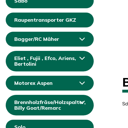
Sabo
Raupentransporter GKZ
Bagger/RC Mäher
Eliet , Fujii , Efco, Ariens,
Bertolini
Motorex Aspen
Brennholzfräse/Holzspalter,
Sc
Billy Goat/Remarc
Solo