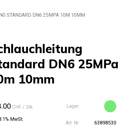
NG STANDARD DN6 25MPA 10M 10MM
chlauchleitung
tandard DN6 25MPa
0m 10mm
8.00
Lager:
CHF
/ Stk.
 8.1% MwSt.
Art. Nr:
63898530