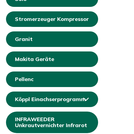
Stromerzeuger Kompressor
Granit
Makita Geräte
Pellenc
Köppl Einachserprogramm
INFRAWEEDER
Unkrautvernichter Infrarot