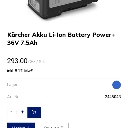
Kärcher Akku Li-Ion Battery Power+
36V 7.5Ah
293.00
CHF
/ Stk.
inkl. 8.1% MwSt.
Lager:
Art. Nr:
2445043
-
+