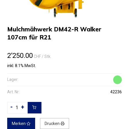
Mulchmähwerk DM42-R Walker
107cm für R21
2’250.00
CHF
/ Stk.
inkl. 8.1% MwSt.
Lager:
Art. Nr:
42236
-
+
Merken
Drucken