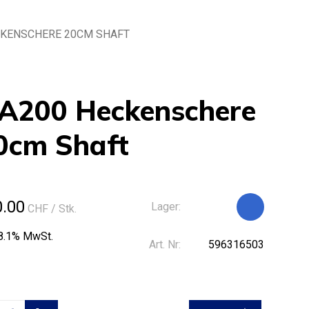
CKENSCHERE 20CM SHAFT
A200 Heckenschere
0cm Shaft
0.00
Lager:
CHF
/ Stk.
 8.1% MwSt.
Art. Nr:
596316503