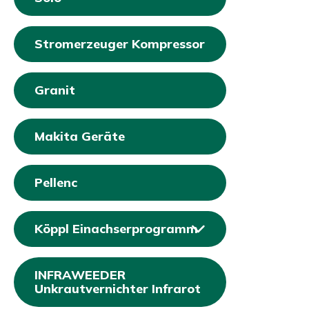
Stromerzeuger Kompressor
Granit
Makita Geräte
Pellenc
Köppl Einachserprogramm
INFRAWEEDER
Unkrautvernichter Infrarot