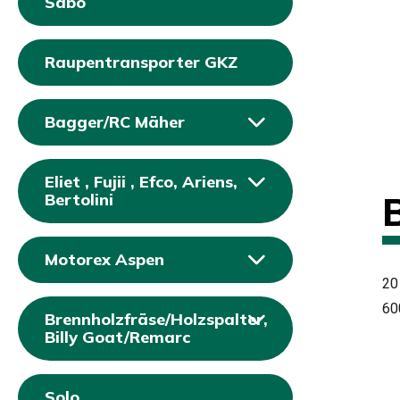
Sabo
Raupentransporter GKZ
Bagger/RC Mäher
Eliet , Fujii , Efco, Ariens,
Bertolini
Motorex Aspen
20
60
Brennholzfräse/Holzspalter,
Billy Goat/Remarc
Solo