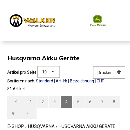
Husqvarna Akku Geräte
10
Artikel pro Seite
Drucken
Sortieren nach:
Standard
|
Art. Nr
|
Bezeichnung
|
CHF
81 Artikel
1
2
3
4
5
6
7
8
9
E-SHOP
›
HUSQVARNA
›
HUSQVARNA AKKU GERÄTE