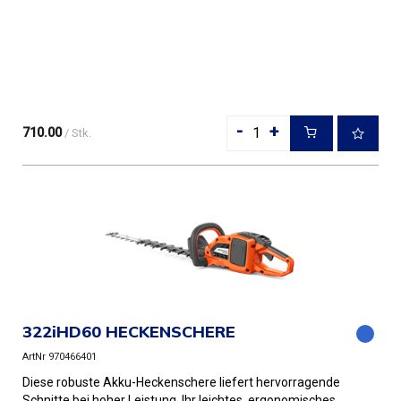
-
+
710.00
/ Stk.
322iHD60 HECKENSCHERE
ArtNr 970466401
Diese robuste Akku-Heckenschere liefert hervorragende
Schnitte bei hoher Leistung. Ihr leichtes, ergonomisches