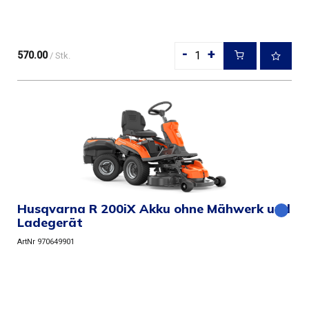
Anordnung des Akkus ...
-
+
570.00
/ Stk.
Husqvarna R 200iX Akku ohne Mähwerk und
Ladegerät
ArtNr 970649901