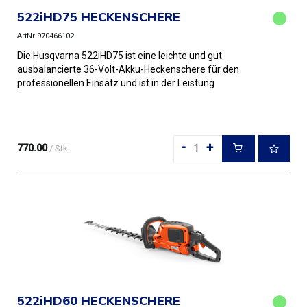
522iHD75 HECKENSCHERE
ArtNr 970466102
Die Husqvarna 522iHD75 ist eine leichte und gut
ausbalancierte 36-Volt-Akku-Heckenschere für den
professionellen Einsatz und ist in der Leistung
gleichwertig mit einer Be...
-
+
770.00
/ Stk.
522iHD60 HECKENSCHERE