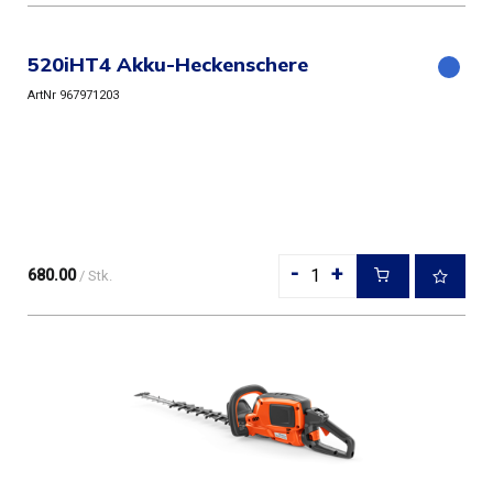
520iHT4 Akku-Heckenschere
ArtNr 967971203
-
+
680.00
/ Stk.