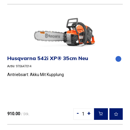
Husqvarna 542i XP® 35cm Neu
ArtNr 970647014
Antriebsart: Akku Mit Kupplung
-
+
910.00
/ Stk.