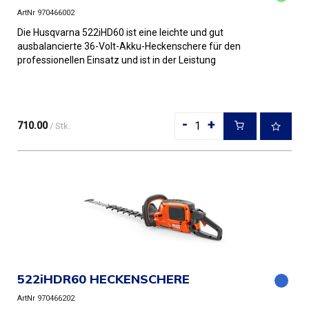
ArtNr 970466002
Die Husqvarna 522iHD60 ist eine leichte und gut
ausbalancierte 36-Volt-Akku-Heckenschere für den
professionellen Einsatz und ist in der Leistung
gleichwertig mit einer Be...
-
+
710.00
/ Stk.
522iHDR60 HECKENSCHERE
ArtNr 970466202