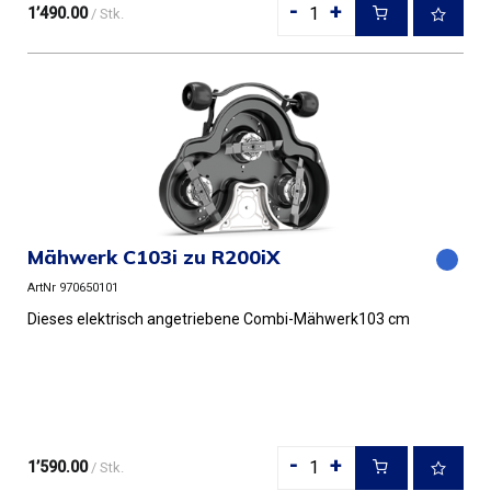
-
+
1’490.00
/ Stk.
Mähwerk C103i zu R200iX
ArtNr 970650101
Dieses elektrisch angetriebene Combi-Mähwerk103 cm
-
+
1’590.00
/ Stk.