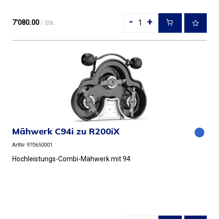
-
+
7’080.00
/ Stk.
Mähwerk C94i zu R200iX
ArtNr 970650001
Hochleistungs-Combi-Mähwerk mit 94